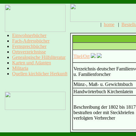
|
home
|
Bestell
Einwohnerbücher
Fach-Adressbücher
Fernsprechbücher
Ortsverzeichnisse
Titel/Ort
Genealogische Hilfsliteratur
Karten und Atlanten
Militaria
Verzeichnis deutscher Familien
Quellen kirchlicher Herkunft
u. Familienforscher
Münz-, Maß- u. Gewichtsbuch
Handwörterbuch Kirchenlatein
Beschreibung der 1802 bis 1817
bestraften oder mit Steckbriefen
verfolgten Verbrecher